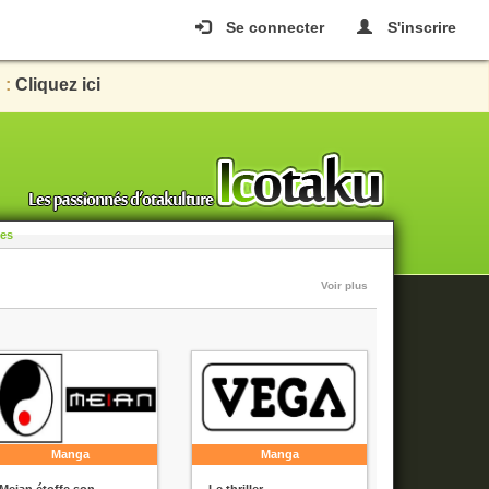
Se connecter
S'inscrire
 :
Cliquez ici
les
Voir plus
Manga
Manga
Meian étoffe son
Le thriller