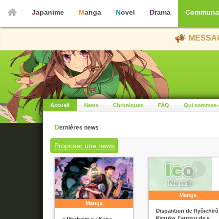
Japanime
Manga
Novel
Drama
Communa
MESSAG
Accueil
News
Chroniques
FAQ
Qui sommes-
Dernières news
Proposer une news
Manga
Manga
Disparition de Ryôichirô
Kezuka, l'auteur de «
« Meaheim » : Kana