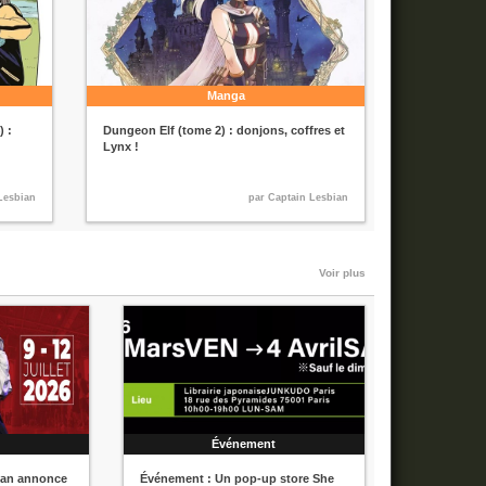
Manga
) :
Dungeon Elf (tome 2) : donjons, coffres et
Lynx !
Lesbian
par Captain Lesbian
Voir plus
t
Événement
ian annonce
Événement : Un pop-up store She