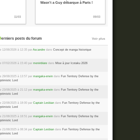
Wasn't a Guy débarque à Paris !
11/03
09/03
Derniers posts du forum
Voir plus
e 12/06/2026 à 12:35 par
Ascandre
dans
Concept de manga historique
e 07/02/2026 à 15:40 par
meninblate
dans
Mise à jour Icotaku 2026
e 29/08/2025 à 13:57 par
mangaka-erwin
dans
Fun Territory Defense by the
ptimistic Lord
e 23/08/2025 à 21:12 par
mangaka-erwin
dans
Fun Territory Defense by the
ptimistic Lord
e 22/08/2025 à 18:00 par
Captain Lesbian
dans
Fun Territory Defense by the
ptimistic Lord
e 21/08/2025 à 18:51 par
mangaka-erwin
dans
Fun Territory Defense by the
ptimistic Lord
e 21/08/2025 à 08:34 par
Captain Lesbian
dans
Fun Territory Defense by the
ptimistic Lord