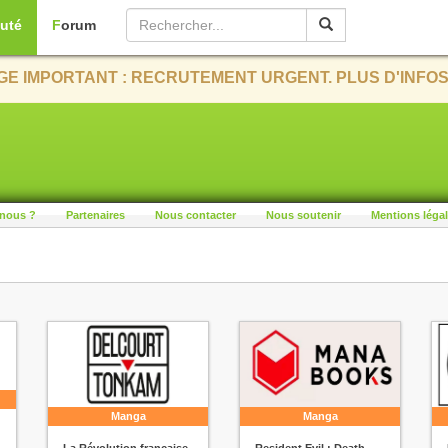
uté
Forum
E IMPORTANT : RECRUTEMENT URGENT. PLUS D'INFOS
nous ?
Partenaires
Nous contacter
Nous soutenir
Mentions léga
Manga
Manga
La Révolution française
Resident Evil : Death