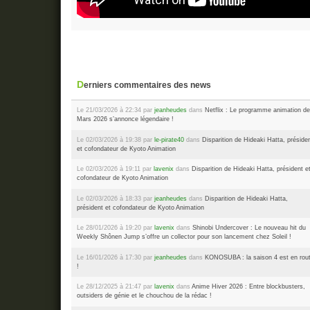
Derniers commentaires des news
Le 21/03/2026 à 22:34 par
jeanheudes
dans
Netflix : Le programme animation de
Mars 2026 s’annonce légendaire !
Le 02/03/2026 à 19:38 par
le-pirate40
dans
Disparition de Hideaki Hatta, préside
et cofondateur de Kyoto Animation
Le 02/03/2026 à 19:11 par
lavenix
dans
Disparition de Hideaki Hatta, président e
cofondateur de Kyoto Animation
Le 02/03/2026 à 18:33 par
jeanheudes
dans
Disparition de Hideaki Hatta,
président et cofondateur de Kyoto Animation
Le 28/01/2026 à 19:20 par
lavenix
dans
Shinobi Undercover : Le nouveau hit du
Weekly Shônen Jump s’offre un collector pour son lancement chez Soleil !
Le 16/01/2026 à 17:30 par
jeanheudes
dans
KONOSUBA : la saison 4 est en rou
!
Le 28/12/2025 à 21:47 par
lavenix
dans
Anime Hiver 2026 : Entre blockbusters,
outsiders de génie et le chouchou de la rédac !