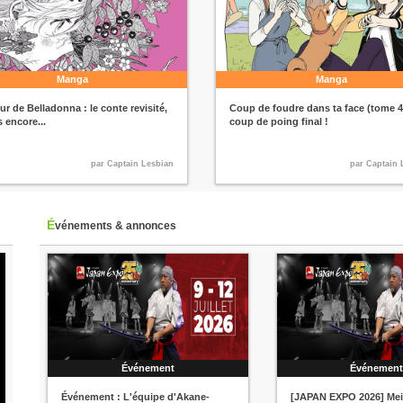
Manga
Manga
r de Belladonna : le conte revisité,
Coup de foudre dans ta face (tome 4
s encore...
coup de poing final !
par Captain Lesbian
par Captain 
Événements & annonces
Événement
Événemen
Événement : L'équipe d'Akane-
[JAPAN EXPO 2026] Me