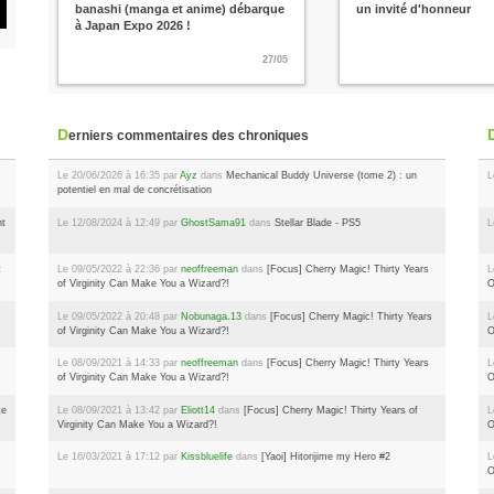
banashi (manga et anime) débarque
un invité d'honneur
à Japan Expo 2026 !
27/05
Derniers commentaires des chroniques
Le 20/06/2026 à 16:35 par
Ayz
dans
Mechanical Buddy Universe (tome 2) : un
L
potentiel en mal de concrétisation
nt
Le 12/08/2024 à 12:49 par
GhostSama91
dans
Stellar Blade - PS5
L
t
Le 09/05/2022 à 22:36 par
neoffreeman
dans
[Focus] Cherry Magic! Thirty Years
L
of Virginity Can Make You a Wizard?!
O
Le 09/05/2022 à 20:48 par
Nobunaga.13
dans
[Focus] Cherry Magic! Thirty Years
L
of Virginity Can Make You a Wizard?!
O
Le 08/09/2021 à 14:33 par
neoffreeman
dans
[Focus] Cherry Magic! Thirty Years
L
of Virginity Can Make You a Wizard?!
O
te
Le 08/09/2021 à 13:42 par
Eliott14
dans
[Focus] Cherry Magic! Thirty Years of
L
Virginity Can Make You a Wizard?!
O
Le 16/03/2021 à 17:12 par
Kissbluelife
dans
[Yaoi] Hitorijime my Hero #2
L
O