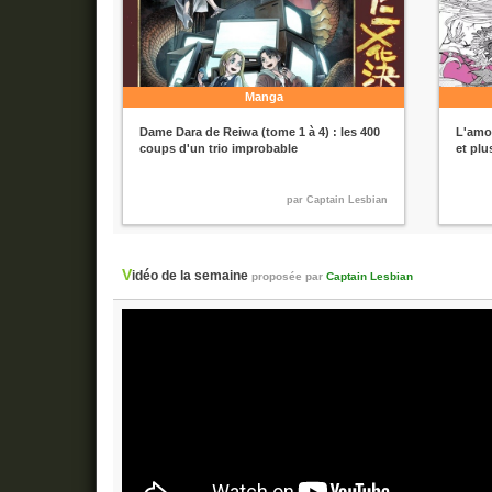
Manga
Dame Dara de Reiwa (tome 1 à 4) : les 400
L'amou
coups d'un trio improbable
et plu
par Captain Lesbian
Vidéo de la semaine
proposée par
Captain Lesbian