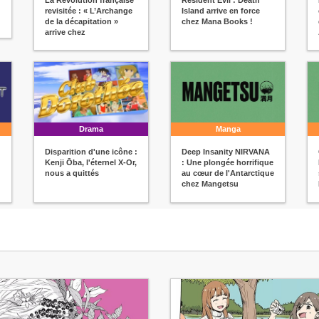
revisitée : « L’Archange
Island arrive en force
de la décapitation »
chez Mana Books !
arrive chez
Delcourt/Tonkam !
Drama
Manga
Disparition d'une icône :
Deep Insanity NIRVANA
Kenji Ōba, l'éternel X-Or,
: Une plongée horrifique
nous a quittés
au cœur de l'Antarctique
chez Mangetsu